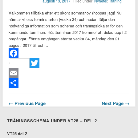
augusti 13, 2017
| Filed under:
Nyheter
,
Träning
Välkommen tillbaka efter ett skönt sommarlov (hoppas jag)! Nu
närmar vi oss terminstarten (vecka 34) och nedan följer den
nödvändiga information som schema och träningslokaler för den
kommande terminen. Höstterminen 2017 kommer att delas upp i 2
omgångar. Första omgången startar vecka 34, måndag den 21
augusti 2017 till och …
Facebook
Twitter
Email
Dela
← Previous Page
Next Page →
TRÄNINGSSCHEMA UNDER VT25 – DEL 2
VT25 del 2