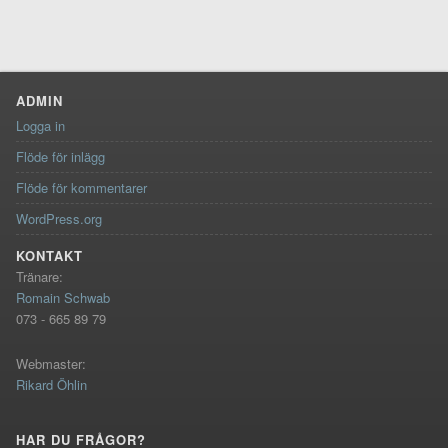
ADMIN
Logga in
Flöde för inlägg
Flöde för kommentarer
WordPress.org
KONTAKT
Tränare:
Romain Schwab
073 - 665 89 79
Webmaster:
Rikard Öhlin
HAR DU FRÅGOR?