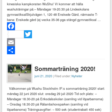
kinesiska kampkonsten WuShu! Vi kommer att hålla
wushuträningar på:– Måndagar 19-20.30 på Lindeskolans
gymnastiksalSkjulvägen 1, 120 48 Enskede Gård, närmaste T-
bana: Enskede gård (ej vecka 35-36 pga stängd gymnastiksal …
Facebook
Twitter
Email
Dela
Sommarträning 2020!
juni 21, 2020
| Filed under:
Nyheter
Välkommen på Wushu Stockholm IF:s sommarträning 2020! start:
måndag 22 juni 2020 slut: onsdag 29 juli 2020 Tid och plats: –
Måndagar 18.30-20 på Eriksdalsskolan (samling vid löparbarnorna)
– Onsdag 18.30-20 på Rålambshovsparken (samling vid
löparbanorna) Träningsavgifter: – 500 sek (studentrabatt 450 sek)