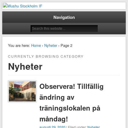
Taoluträning i Stockholm
Wushu Stockholm IF
Navigation
You are here:
Home
›
Nyheter
› Page 2
CURRENTLY BROWSING CATEGORY
Nyheter
Observera! Tillfällig
ändring av
träningslokalen på
måndag!
augusti 29, 2020
| Filed under:
Nyheter