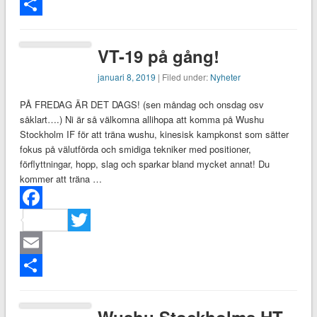
Email
Dela
VT-19 på gång!
januari 8, 2019
| Filed under:
Nyheter
PÅ FREDAG ÄR DET DAGS! (sen måndag och onsdag osv
såklart….) Ni är så välkomna allihopa att komma på Wushu
Stockholm IF för att träna wushu, kinesisk kampkonst som sätter
fokus på välutförda och smidiga tekniker med positioner,
förflyttningar, hopp, slag och sparkar bland mycket annat! Du
kommer att träna …
Facebook
Twitter
Email
Dela