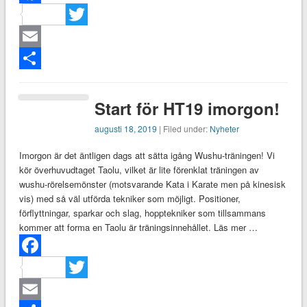
Facebook
Twitter
Email
Dela
Start för HT19 imorgon!
augusti 18, 2019
| Filed under:
Nyheter
Imorgon är det äntligen dags att sätta igång Wushu-träningen! Vi
kör överhuvudtaget Taolu, vilket är lite förenklat träningen av
wushu-rörelsemönster (motsvarande Kata i Karate men på kinesisk
vis) med så väl utförda tekniker som möjligt. Positioner,
förflyttningar, sparkar och slag, hopptekniker som tillsammans
kommer att forma en Taolu är träningsinnehållet. Läs mer …
Facebook
Twitter