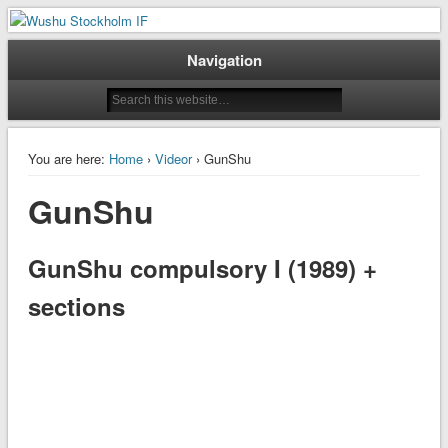
Taoluträning i Stockholm
Wushu Stockholm IF
Navigation
You are here:
Home
›
Videor
› GunShu
GunShu
GunShu compulsory I (1989) +
sections