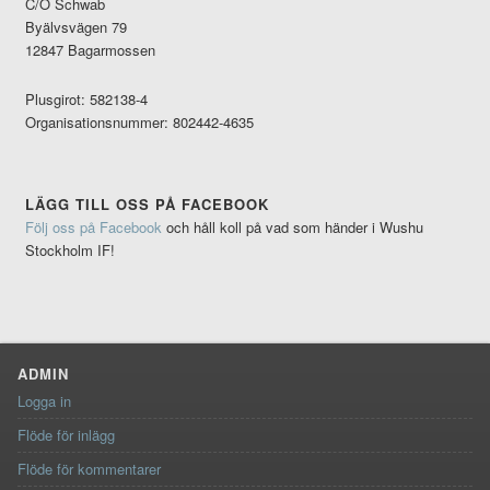
C/O Schwab
Byälvsvägen 79
12847 Bagarmossen
Plusgirot: 582138-4
Organisationsnummer: 802442-4635
LÄGG TILL OSS PÅ FACEBOOK
Följ oss på Facebook
och håll koll på vad som händer i Wushu
Stockholm IF!
ADMIN
Logga in
Flöde för inlägg
Flöde för kommentarer