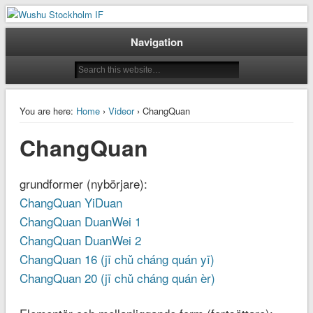
Taoluträning i Stockholm
Wushu Stockholm IF
Navigation
You are here:
Home
›
Videor
› ChangQuan
ChangQuan
grundformer (nybörjare):
ChangQuan YiDuan
ChangQuan DuanWei 1
ChangQuan DuanWei 2
ChangQuan 16 (jī chǔ cháng quán yī)
ChangQuan 20 (jī chǔ cháng quán èr)