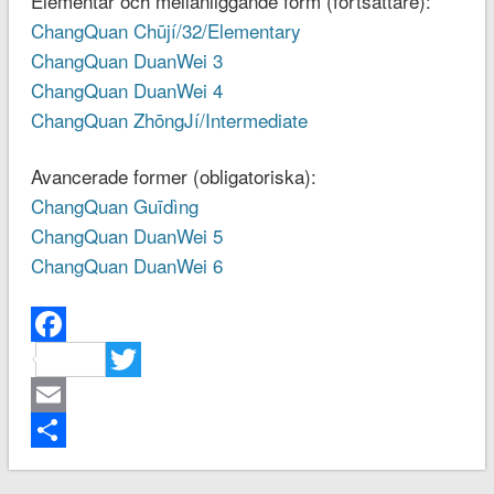
Elementär och mellanliggande form (fortsättare):
ChangQuan Chūjí/32/Elementary
ChangQuan DuanWei 3
ChangQuan DuanWei 4
ChangQuan ZhōngJí/Intermediate
Avancerade former (obligatoriska):
ChangQuan Guīdìng
ChangQuan DuanWei 5
ChangQuan DuanWei 6
Facebook
Twitter
Email
Dela