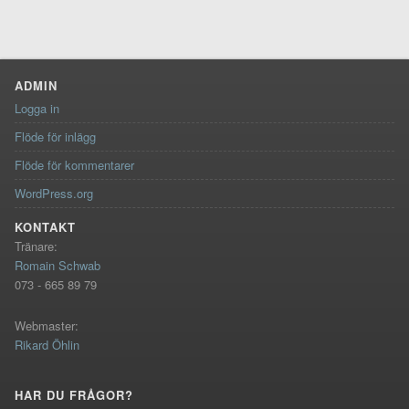
ADMIN
Logga in
Flöde för inlägg
Flöde för kommentarer
WordPress.org
KONTAKT
Tränare:
Romain Schwab
073 - 665 89 79
Webmaster:
Rikard Öhlin
HAR DU FRÅGOR?