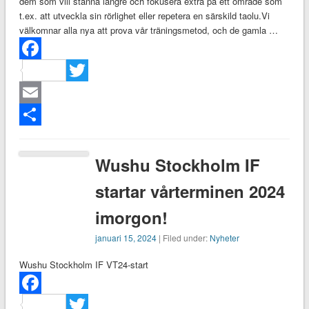
dem som vill stanna längre och fokusera extra på ett område som
t.ex. att utveckla sin rörlighet eller repetera en särskild taolu.Vi
välkomnar alla nya att prova vår träningsmetod, och de gamla …
Facebook
Twitter
Email
Dela
Wushu Stockholm IF
startar vårterminen 2024
imorgon!
januari 15, 2024
| Filed under:
Nyheter
Wushu Stockholm IF VT24-start
Facebook