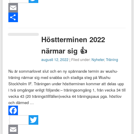
Twitter
Email
Dela
Höstterminen 2022
närmar sig 👍
augusti 12, 2022
| Filed under:
Nyheter
,
Träning
Nu är sommarlovet slut och en ny spännande termin av wushu-
träning närmar sig med snabba och stadiga steg på Wushu
Stockholm IF. Träningen under höstterminen kommer att delas upp
i två omgångar enligt följande:– träningsomgång 1, från vecka 34 till
vecka 43 (20 träningstillfällen)vecka 44 träningspaus pga. höstlov
och därmed …
Facebook
Twitter