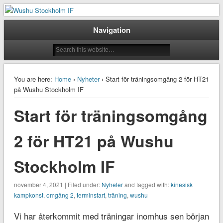
Taoluträning i Stockholm
Wushu Stockholm IF
Navigation
You are here:
Home
›
Nyheter
› Start för träningsomgång 2 för HT21
på Wushu Stockholm IF
Start för träningsomgång
2 för HT21 på Wushu
Stockholm IF
november 4, 2021 | Filed under:
Nyheter
and tagged with:
kinesisk
kampkonst
,
omgång 2
,
terminstart
,
träning
,
wushu
Vi har återkommit med träningar inomhus sen början