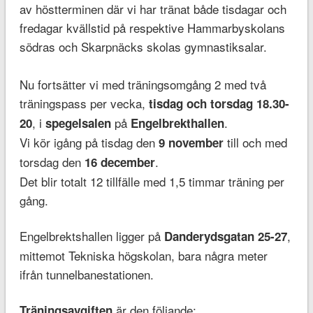
av höstterminen där vi har tränat både tisdagar och
fredagar kvällstid på respektive Hammarbyskolans
södras och Skarpnäcks skolas gymnastiksalar.
Nu fortsätter vi med träningsomgång 2 med två
träningspass per vecka,
tisdag och torsdag 18.30-
, i
på
.
20
spegelsalen
Engelbrekthallen
Vi kör igång på tisdag den
till och med
9 november
torsdag den
.
16 december
Det blir totalt 12 tillfälle med 1,5 timmar träning per
gång.
Engelbrektshallen ligger på
,
Danderydsgatan 25-27
mittemot Tekniska högskolan, bara några meter
ifrån tunnelbanestationen.
är den följande:
Träningsavgiften