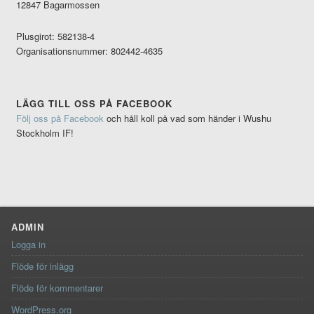
12847 Bagarmossen
Plusgirot: 582138-4
Organisationsnummer: 802442-4635
LÄGG TILL OSS PÅ FACEBOOK
Följ oss på Facebook
och håll koll på vad som händer i Wushu
Stockholm IF!
ADMIN
Logga in
Flöde för inlägg
Flöde för kommentarer
WordPress.org