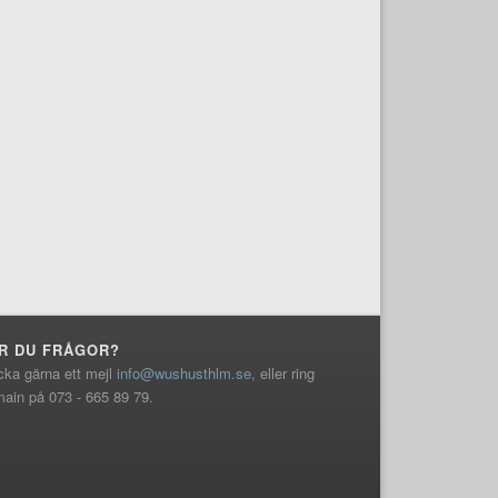
R DU FRÅGOR?
cka gärna ett mejl
info@wushusthlm.se
, eller ring
ain på 073 - 665 89 79.