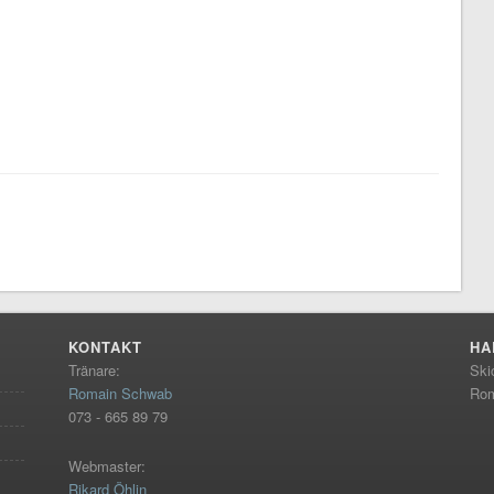
KONTAKT
HA
Tränare:
Ski
Romain Schwab
Rom
073 - 665 89 79
Webmaster:
Rikard Öhlin