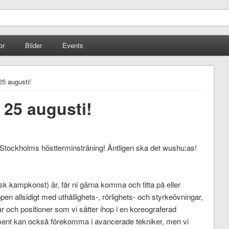
or
Bilder
Events
25 augusti!
 25 augusti!
Stockholms höstterminsträning! Äntligen ska det wushu:as!
sk kampkonst) är, får ni gärna komma och titta på eller
roppen allsidigt med uthållighets-, rörlighets- och styrkeövningar,
r och positioner som vi sätter ihop i en koreograferad
ent kan också förekomma i avancerade tekniker, men vi