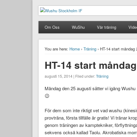
Wushu Stockholm IF
Taoluträning i Stockholm
Om Oss
WuShu
Vår träning
Vide
You are here:
Home
›
Träning
› HT-14 start måndag 
HT-14 start måndag
augusti 15, 2014 | Filed under:
Träning
Måndag den 25 augusti sätter vi igång Wushu 
😉
För dem som inte riktigt vet vad wushu (kinesi
provträna, första tillfälle är gratis! Vi tränar k
genom träningen av kamptekniker, förflyttninga
sekvens också kallad Taolu. Akrobatiska mom