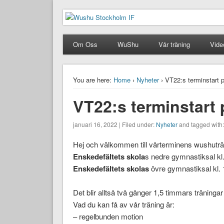
Wushu Stockholm IF
Taoluträning i Stockholm
Om Oss
WuShu
Vår träning
Vide
You are here:
Home
›
Nyheter
› VT22:s terminstart p
VT22:s terminstart 
januari 16, 2022 | Filed under:
Nyheter
and tagged with
Hej och välkommen till vårterminens wushuträn
Enskedefältets skola
s nedre gymnastiksal kl.
Enskedefältets skola
s
övre gymnastiksal kl. 
Det blir alltså två gånger 1,5 timmars träningar
Vad du kan få av vår träning är:
– regelbunden motion