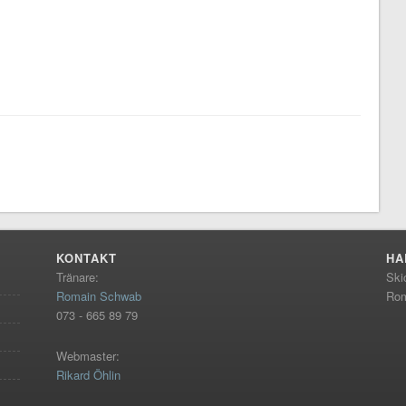
KONTAKT
HA
Tränare:
Ski
Romain Schwab
Rom
073 - 665 89 79
Webmaster:
Rikard Öhlin