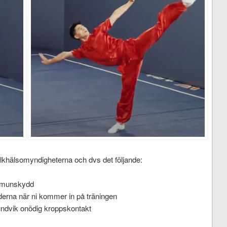
Folkhälsomyndigheterna och dvs det följande:
d munskydd
derna när ni kommer in på träningen
 undvik onödig kroppskontakt