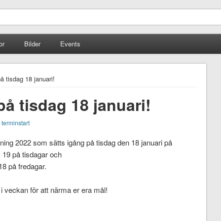
or
Bilder
Events
å tisdag 18 januari!
på tisdag 18 januari!
:
terminstart
ing 2022 som sätts igång på tisdag den 18 januari på
 19 på tisdagar och
18 på fredagar.
 i veckan för att närma er era mål!