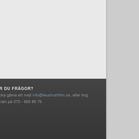
R DU FRÅGOR?
cka gärna ett mejl
info@wushusthlm.se
, eller ring
ain på 073 - 665 89 79.