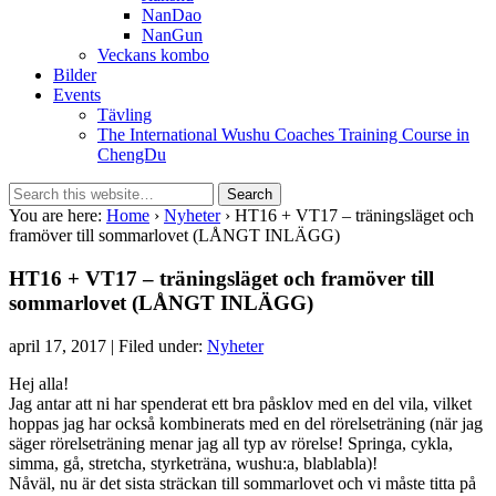
NanDao
NanGun
Veckans kombo
Bilder
Events
Tävling
The International Wushu Coaches Training Course in
ChengDu
You are here:
Home
›
Nyheter
› HT16 + VT17 – träningsläget och
framöver till sommarlovet (LÅNGT INLÄGG)
HT16 + VT17 – träningsläget och framöver till
sommarlovet (LÅNGT INLÄGG)
april 17, 2017 | Filed under:
Nyheter
Hej alla!
Jag antar att ni har spenderat ett bra påsklov med en del vila, vilket
hoppas jag har också kombinerats med en del rörelseträning (när jag
säger rörelseträning menar jag all typ av rörelse! Springa, cykla,
simma, gå, stretcha, styrketräna, wushu:a, blablabla)!
Nåväl, nu är det sista sträckan till sommarlovet och vi måste titta på