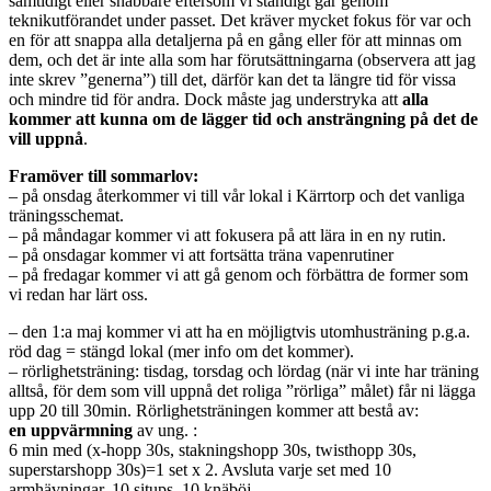
samtidigt eller snabbare eftersom vi ständigt går genom
teknikutförandet under passet. Det kräver mycket fokus för var och
en för att snappa alla detaljerna på en gång eller för att minnas om
dem, och det är inte alla som har förutsättningarna (observera att jag
inte skrev ”generna”) till det, därför kan det ta längre tid för vissa
och mindre tid för andra. Dock måste jag understryka att
alla
kommer att kunna om de lägger tid och ansträngning på det de
vill uppnå
.
Framöver till sommarlov:
– på onsdag återkommer vi till vår lokal i Kärrtorp och det vanliga
träningsschemat.
– på måndagar kommer vi att fokusera på att lära in en ny rutin.
– på onsdagar kommer vi att fortsätta träna vapenrutiner
– på fredagar kommer vi att gå genom och förbättra de former som
vi redan har lärt oss.
– den 1:a maj kommer vi att ha en möjligtvis utomhusträning p.g.a.
röd dag = stängd lokal (mer info om det kommer).
– rörlighetsträning: tisdag, torsdag och lördag (när vi inte har träning
alltså, för dem som vill uppnå det roliga ”rörliga” målet) får ni lägga
upp 20 till 30min. Rörlighetsträningen kommer att bestå av:
en uppvärmning
av ung. :
6 min med (x-hopp 30s, stakningshopp 30s, twisthopp 30s,
superstarshopp 30s)=1 set x 2. Avsluta varje set med 10
armhävningar, 10 situps, 10 knäböj.