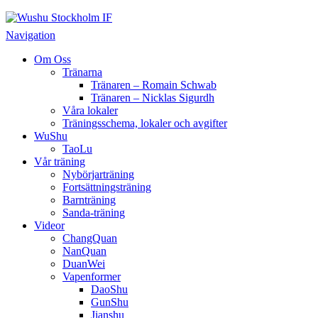
Wushu Stockholm IF
Taoluträning i Stockholm
Navigation
Om Oss
Tränarna
Tränaren – Romain Schwab
Tränaren – Nicklas Sigurdh
Våra lokaler
Träningsschema, lokaler och avgifter
WuShu
TaoLu
Vår träning
Nybörjarträning
Fortsättningsträning
Barnträning
Sanda-träning
Videor
ChangQuan
NanQuan
DuanWei
Vapenformer
DaoShu
GunShu
Jianshu