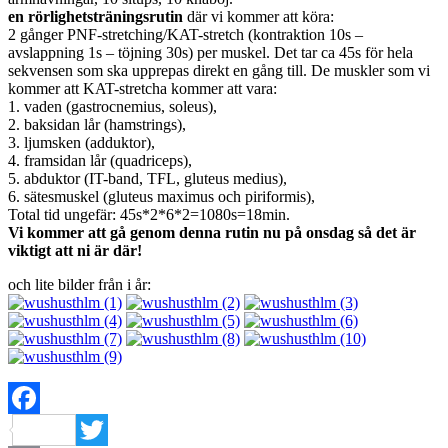
en rörlighetsträningsrutin
där vi kommer att köra:
2 gånger PNF-stretching/KAT-stretch (kontraktion 10s –
avslappning 1s – töjning 30s) per muskel. Det tar ca 45s för hela
sekvensen som ska upprepas direkt en gång till. De muskler som vi
kommer att KAT-stretcha kommer att vara:
1. vaden (gastrocnemius, soleus),
2. baksidan lår (hamstrings),
3. ljumsken (adduktor),
4. framsidan lår (quadriceps),
5. abduktor (IT-band, TFL, gluteus medius),
6. sätesmuskel (gluteus maximus och piriformis),
Total tid ungefär: 45s*2*6*2=1080s=18min.
Vi kommer att gå genom denna rutin nu på onsdag så det är
viktigt att ni är där!
och lite bilder från i år:
Facebook