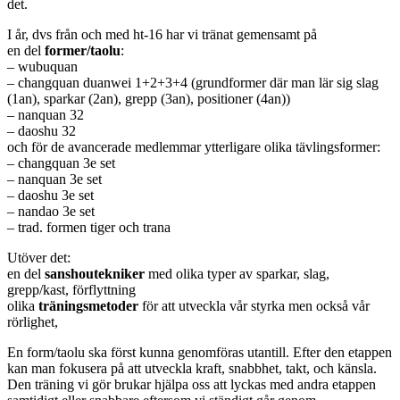
det.
I år, dvs från och med ht-16 har vi tränat gemensamt på
en del
former/taolu
:
– wubuquan
– changquan duanwei 1+2+3+4 (grundformer där man lär sig slag
(1an), sparkar (2an), grepp (3an), positioner (4an))
– nanquan 32
– daoshu 32
och för de avancerade medlemmar ytterligare olika tävlingsformer:
– changquan 3e set
– nanquan 3e set
– daoshu 3e set
– nandao 3e set
– trad. formen tiger och trana
Utöver det:
en del
sanshoutekniker
med olika typer av sparkar, slag,
grepp/kast, förflyttning
olika
träningsmetoder
för att utveckla vår styrka men också vår
rörlighet,
En form/taolu ska först kunna genomföras utantill. Efter den etappen
kan man fokusera på att utveckla kraft, snabbhet, takt, och känsla.
Den träning vi gör brukar hjälpa oss att lyckas med andra etappen