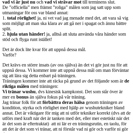
vad vi är just nu
och
vad vi strävar mot
till terminens slut.
De ”officiella” men främst ”roliga” målen som jag satt upp som
utmaningar för oss var bland annat:
1.
total rörlighet!
ja, ni vet vad jag menade med det, att vara så vig
som möjligt att man ska klara av att gå ner i spagat och ännu bättre
split.
2.
hjula utan händer!
ja, alltså att sluta använda våra händer som
stöd och flyga runt istället!
Det är dock lite kvar för att uppnå dessa mål.
Varför?
Det krävs en större insats (av oss själva) än det vi gör just nu för att
uppnå dessa. Vi kommer inte att uppnå dessa mål om man förväntar
sig att lära sig detta enbart på träningen.
Träningen kommer inte att räcka på grund av det följande som är
de
riktiga målen
med träningen:
Vi tränar wushu
, dvs kinesisk kampkonst. Det som står över är
mer en
bonus
än själva fokus på vår träning.
Jag tränar folk för att
förbättra deras hälsa
genom träningen av
kondition, styrka och rörlighet med hjälp av wushutekniker bland
annat. Det är viktigare för mig att ni utför tekniker korrekt (dvs att de
utförs med kraft när det är tanken med det, eller mer estetiskt när det
är det som är eftertraktat) att ni lär er en träningsrutin, en taolu, för
att det är det som vi tränar, att ni förstår vad ni gör och varför ni gör