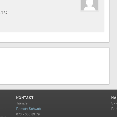
”! 😉
.
KONTAKT
HA
Tränare:
Ski
Romain Schwab
Rom
073 - 665 89 79