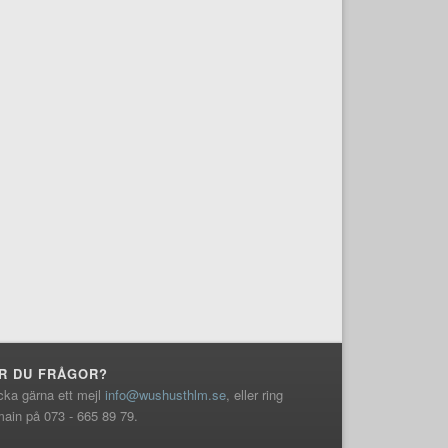
R DU FRÅGOR?
cka gärna ett mejl
info@wushusthlm.se
, eller ring
ain på 073 - 665 89 79.