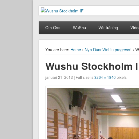
Wushu Stockholm IF
Taoluträning i Stockholm
Om Oss
WuShu
Vår träning
Vide
You are here:
Home
›
Nya DuanWei in progress!
› W
Wushu Stockholm I
januari 21, 2013 | Full size is
3264 × 1840
pixels