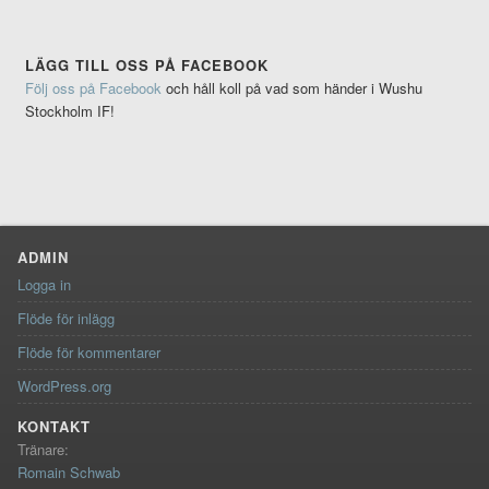
LÄGG TILL OSS PÅ FACEBOOK
Följ oss på Facebook
och håll koll på vad som händer i Wushu
Stockholm IF!
ADMIN
Logga in
Flöde för inlägg
Flöde för kommentarer
WordPress.org
KONTAKT
Tränare:
Romain Schwab