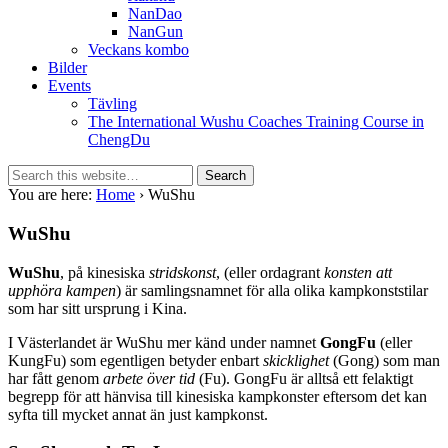
NanDao
NanGun
Veckans kombo
Bilder
Events
Tävling
The International Wushu Coaches Training Course in
ChengDu
You are here:
Home
› WuShu
WuShu
WuShu
, på kinesiska
stridskonst
, (eller ordagrant
konsten att
upphöra kampen
) är samlingsnamnet för alla olika kampkonststilar
som har sitt ursprung i Kina.
I Västerlandet är WuShu mer känd under namnet
GongFu
(eller
KungFu) som egentligen betyder enbart
skicklighet
(Gong) som man
har fått genom
arbete över tid
(Fu). GongFu är alltså ett felaktigt
begrepp för att hänvisa till kinesiska kampkonster eftersom det kan
syfta till mycket annat än just kampkonst.