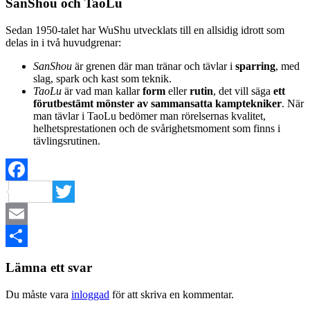
SanShou och TaoLu
Sedan 1950-talet har WuShu utvecklats till en allsidig idrott som
delas in i två huvudgrenar:
SanShou
är grenen där man tränar och tävlar i
sparring
, med
slag, spark och kast som teknik.
TaoLu
är vad man kallar
form
eller
rutin
, det vill säga
ett
förutbestämt mönster av sammansatta kamptekniker
. När
man tävlar i TaoLu bedömer man rörelsernas kvalitet,
helhetsprestationen och de svårighetsmoment som finns i
tävlingsrutinen.
Facebook
Twitter
Email
Dela
Lämna ett svar
Du måste vara
inloggad
för att skriva en kommentar.