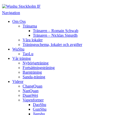
Wushu Stockholm IF
Taoluträning i Stockholm
Navigation
Om Oss
Tränarna
Tränaren – Romain Schwab
Tränaren – Nicklas Sigurdh
Våra lokaler
Träningsschema, lokaler och avgifter
WuShu
TaoLu
Vår träning
Nybörjarträning
Fortsättningsträning
Barnträning
Sanda-träning
Videor
ChangQuan
NanQuan
DuanWei
Vapenformer
DaoShu
GunShu
Jianshu