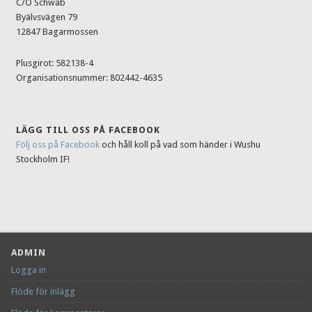
C/O Schwab
Byälvsvägen 79
12847 Bagarmossen
Plusgirot: 582138-4
Organisationsnummer: 802442-4635
LÄGG TILL OSS PÅ FACEBOOK
Följ oss på Facebook
och håll koll på vad som händer i Wushu
Stockholm IF!
ADMIN
Logga in
Flöde för inlägg