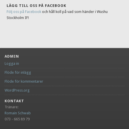
LÄGG TILL OSS PÅ FACEBOOK
Följ oss på Facebook
och håll koll på vad som händer i Wushu
Stockholm IF!
ADMIN
Logga in
Flöde för inlägg
Flöde för kommentarer
WordPress.org
KONTAKT
Tränare:
Romain Schwab
073 - 665 89 79